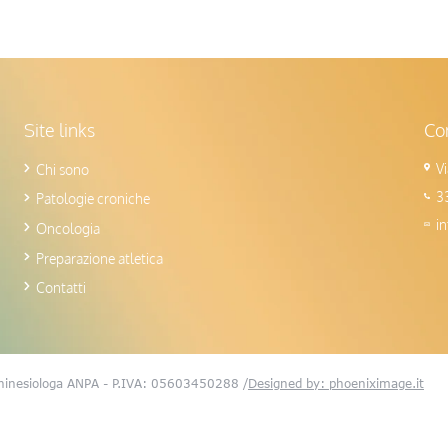
Site links
Con
V
Chi sono
3
Patologie croniche
i
Oncologia
Preparazione atletica
Contatti
Chinesiologa ANPA - P.IVA: 05603450288 /
Designed by: phoeniximage.it