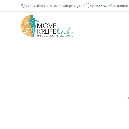
Via G. Galilei, 129/A, 35020 Albignasego PD
334 910 5289
info@movefor
S