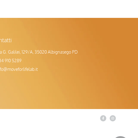
tatti
ia G. Galilei, 129/A, 35020 Albignasego PD
34 910 5289
nfo@moveforlifelab.it